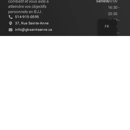
combatif et vous aide à
Samedi
20:00
atteindre vos objectifs
16:30 -
personnels en BJJ.
20:30
514-915-0595
11:30 -
37, Rue Sainte-Anne
FR
13:00
info@gbsainteanne.ca
09:30 -
13:00
CONTACT