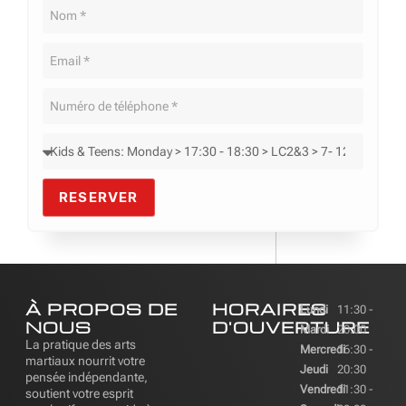
RESERVER
À PROPOS DE
HORAIRES
Lundi
11:30 -
NOUS
D'OUVERTURE
Mardi
20:00
La pratique des arts
Mercredi
16:30 -
martiaux nourrit votre
Jeudi
20:30
pensée indépendante,
Vendredi
11:30 -
soutient votre esprit